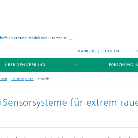
hofer-Verbund Produktion: Startseite
KARRIERE | STUDIUM
ÜBER DEN VERBUND
FORSCHUNG I
onen
Leitprojekte
eHarsh
 »Sensorsysteme für extrem rau
)
jekte
rations- und
gebungen