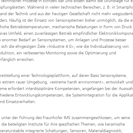
technischer Prozesse in Echtzeit dar und bilden damit die Grundlage für e
öpfungsketten. Während in vielen technischen Bereichen, z. B. in Smartph
tand der Technik und aus der heutigen Gesellschaft nicht mehr wegzuden
anders. Häufig ist der Einsatz von Sensorsystemen bisher unmöglich, da die 
 hohe Betriebstemperaturen, mechanische Belastungen in Form von Druck
sives Umfeld, einen zuverlässigen Betrieb empfindlicher Elektronikkompon
ein enormer Bedarf an Sensorsystemen, um Anlagen und Prozesse besser
ich die ehrgeizigen Ziele »Industrie 4.0«, wie die Individualisierung von
duktion, ein verbessertes Monitoring sowie die Optimierung und
fänglich erreichen.
ereitstellung einer Technologieplattform, auf deren Basis Sensorsysteme,
z in extrem rauer Umgebung, »extreme harsh environment«, entwickelt und
steme erfordert interdisziplinäre Kompetenzen, angefangen bei der Auswah
hiedene Entwicklungskompetenzen, die Systemintegration für die Applikat
nd Einsatzverhalten.
ten unter der Führung des Fraunhofer IMS zusammengeschlossen, um seine
ie beteiligten Institute für ihre spezifischen Themen, wie keramische
aturstabile integrierte Schaltungen, Sensoren, Materialdiagnostik,