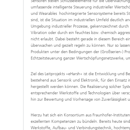
Sensoren stellen Schlüsselelemente für die Überwachung 
umfassende intelligente Steuerung industrieller Wertsch
und Wearables hochintegrierte Sensorsysteme bereits S
sind, ist die Situation im industriellen Umfeld deutlich 
Umgebung industrieller Prozesse, gekennzeichnet durch
Vibration oder durch ein feuchtes bzw. chemisch aggres
nicht erlaubt. Dabei besteht gerade in diesem Bereich 
überwachen und gezielt regeln zu können. Nur so lassen s
Produkten unter den Bedingungen der (Großserien-) Pro
Echtzeitsteuerung ganzer Wertschöpfungsnetzwerke, um
Industrierobotik und
Automatisierung
Ziel des Leitprojekts »eHarsh« ist die Entwicklung und B
KI in der Produktion und Logistik
bestehend aus Sensorik und Elektronik, für den Einsat
hergestellt werden können. Die Realisierung solcher Sy
entsprechender Werkstoffe und Technologien über versc
Resiliente zirkuläre Wertschöpfung
hin zur Bewertung und Vorhersage von Zuverlässigkeit u
Smart Maintenance Community
Hierzu hat sich ein Konsortium aus Fraunhofer-Institu
exzellenten Kompetenzen zu bündeln. Bereits heute sind d
Werkstoffe, Aufbau- und Verbindungstechnik, hochtemper