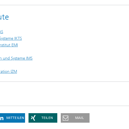
ute
AS
 Systeme IKTS
nstitut EMI
en und Systeme IMS
ration IZM
MITTEILEN
TEILEN
MAIL