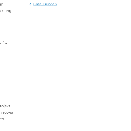
im
E-Mail senden
icklung
0 °C
rojekt
m sowie
uen