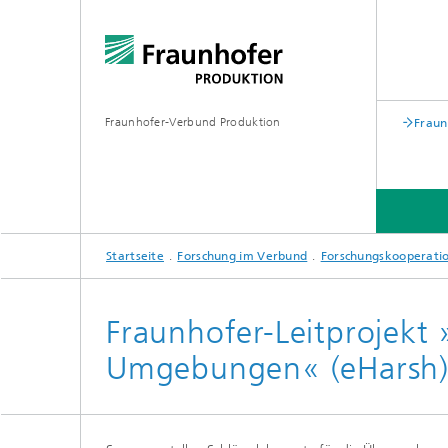
Fraunhofer-Verbund Produktion
Fraun
Startseite
Forschung im Verbund
Forschungskooperati
ÜBER DEN VERBUND
FORSCHUNG IM VERBUND
MEHR
Fraunhofer-Leitprojekt
Umgebungen« (eHarsh
Hannover Messe
Leitpro
Demonst
Formnext
Testum