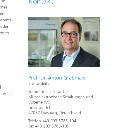
Kontakt
ine
ones
ken
extreme
 oder
enten
Prof. Dr. Anton Grabmaier
Institutsleiter
l
Fraunhofer-Institut für
ion bis
Mikroelektronische Schaltungen und
Systeme IMS
Finkenstr. 61
47057 Duisburg, Deutschland
Telefon +49 203 3783-104
Fax +49 203 3783-199