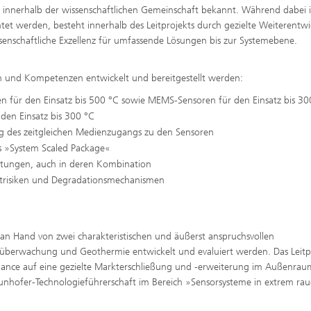
ng innerhalb der wissenschaftlichen Gemeinschaft bekannt. Während dabei 
htet werden, besteht innerhalb des Leitprojekts durch gezielte Weiterentw
senschaftliche Exzellenz für umfassende Lösungen bis zur Systemebene.
en und Kompetenzen entwickelt und bereitgestellt werden:
en für den Einsatz bis 500 °C sowie MEMS-Sensoren für den Einsatz bis 30
den Einsatz bis 300 °C
g des zeitgleichen Medienzugangs zu den Sensoren
s »System Scaled Package«
astungen, auch in deren Kombination
ektrisiken und Degradationsmechanismen
an Hand von zwei charakteristischen und äußerst anspruchsvollen
überwachung und Geothermie entwickelt und evaluiert werden. Das Leitp
hance auf eine gezielte Markterschließung und -erweiterung im Außenrau
unhofer-Technologieführerschaft im Bereich »Sensorsysteme in extrem ra