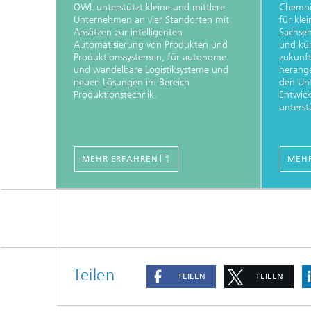
OWL unterstützt kleine und mittlere
Chemnit
Unternehmen an vier Standorten mit
für kle
Ansätzen zur intelligenten
Sachsen
Automatisierung von Produkten und
und kün
Produktionssystemen, für autonome
zukunf
und wandelbare Logistiksysteme und
herange
neuen Lösungen im Bereich
den Un
Produktionstechnik.
Entwick
unterst
MEHR ERFAHREN
MEHR
Teilen
TEILEN
TEILEN