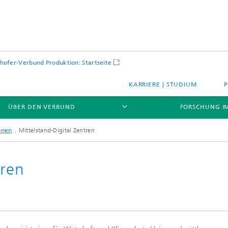
hofer-Verbund Produktion: Startseite
KARRIERE | STUDIUM
ÜBER DEN VERBUND
FORSCHUNG I
onen
Mittelstand-Digital Zentren
tren
jekte
rations- und
gebungen