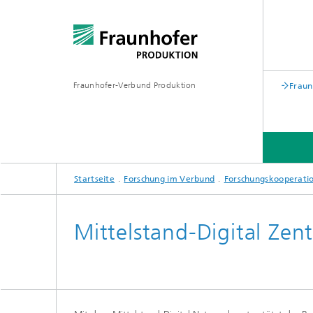
Fraunhofer-Verbund Produktion
Fraun
Startseite
Forschung im Verbund
Forschungskooperati
ÜBER DEN VERBUND
FORSCHUNG IM VERBUND
MEHR
Mittelstand-Digital Zen
Hannover Messe
Leitpro
Demonst
Formnext
Testum