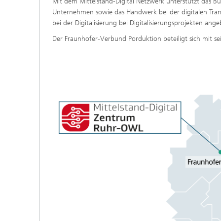
Mit dem Mittelstand-Digital Netzwerk unterstützt das Bu
Unternehmen sowie das Handwerk bei der digitalen Tra
bei der Digitalisierung bei Digitalisierungsprojekten ang
Der Fraunhofer-Verbund Porduktion beteiligt sich mit sein
Industrierobotik und
Automatisierung
KI in der Produktion und Logistik
Resiliente zirkuläre Wertschöpfung
Smart Maintenance Community