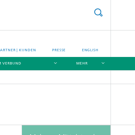
PARTNER | KUNDEN
PRESSE
ENGLISH
M VERBUND
MEHR
[X]
[X]
[X]