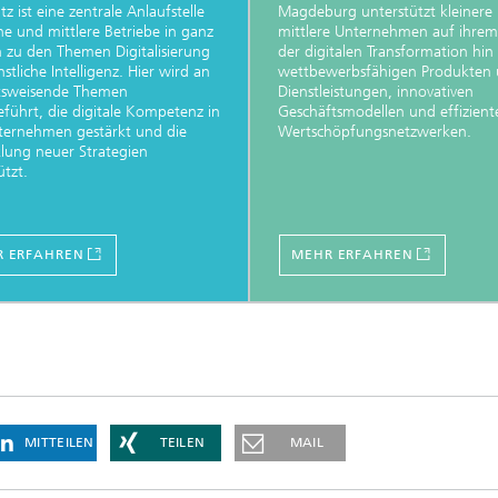
z ist eine zentrale Anlaufstelle
Magdeburg unterstützt kleinere
ine und mittlere Betriebe in ganz
mittlere Unternehmen auf ihre
 zu den Themen Digitalisierung
der digitalen Transformation hin
stliche Intelligenz. Hier wird an
wettbewerbsfähigen Produkten
tsweisende Themen
Dienstleistungen, innovativen
führt, die digitale Kompetenz in
Geschäftsmodellen und effizient
ternehmen gestärkt und die
Wertschöpfungsnetzwerken.
lung neuer Strategien
ützt.
 ERFAHREN
MEHR ERFAHREN
MITTEILEN
TEILEN
MAIL